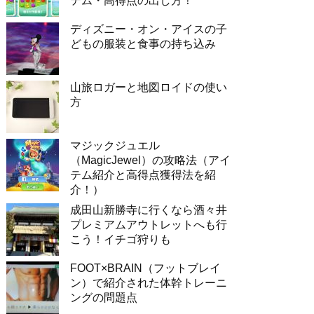
テム・高得点の出し方！
ディズニー・オン・アイスの子
どもの服装と食事の持ち込み
山旅ロガーと地図ロイドの使い
方
マジックジュエル
（MagicJewel）の攻略法（アイ
テム紹介と高得点獲得法を紹
介！）
成田山新勝寺に行くなら酒々井
プレミアムアウトレットへも行
こう！イチゴ狩りも
FOOT×BRAIN（フットブレイ
ン）で紹介された体幹トレーニ
ングの問題点