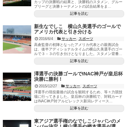
カップの決勝戦の結果と、決勝戦のスタメン、グルー
プリーグと決勝トーナメントの試合結果をま...
記事を読む
新生なでしこ 横山久美選手のゴールで
アメリカ代表と引き分ける
2016/6/4
サッカー
,
スポーツ
高倉監督の初陣となったアメリカ代表との親善試合
は、後半アディショナルタイムの横山久美選手のゴー
ルで３－３の引き分けとなりました。スタメン背番...
記事を読む
澤選手の決勝ゴールでINAC神戸が皇后杯
決勝に勝利！
2015/12/27
サッカー
,
スポーツ
澤選手の現役最後の試合を観戦するため、等々力競技
場に行ってきました。皇后杯の決勝戦で、対戦カード
はINAC神戸対アルビレックス新潟レディース...
記事を読む
東アジア選手権のなでしこジャパンのメ
ンバー決定！横山選手や楢本選手が選