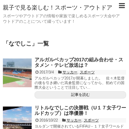
親子で見る楽しむ！スポーツ・アウトドア
スポーツやアウトドアの情報や家族で楽しめるスポーツ大会やア
ウトドアのことについて綴っています！
「
なでしこ
」
一覧
アルガルベカップ2017の組み合わせ・ス
タメン・テレビ放送は？
2017/3/4
サッカー
,
スポーツ
アルガルベカップ2017が開幕しました。 佐々木監督
の後を引き継いだ高倉監督になってから、初めての国
際大会ということで注目してい...
記事を読む
リトルなでしこの決勝戦（U１７女子ワー
ルドカップ）は準優勝！
2016/10/22
サッカー
,
スポーツ
ヨルダンで開催されているFIFAU－１７女子ワールド