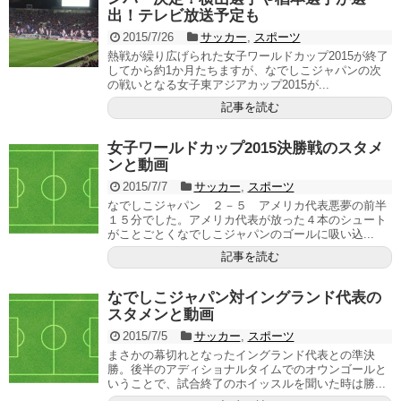
出！テレビ放送予定も
2015/7/26
サッカー
,
スポーツ
熱戦が繰り広げられた女子ワールドカップ2015が終了
してから約1か月たちますが、なでしこジャパンの次
の戦いとなる女子東アジアカップ2015が...
記事を読む
女子ワールドカップ2015決勝戦のスタメ
ンと動画
2015/7/7
サッカー
,
スポーツ
なでしこジャパン ２－５ アメリカ代表悪夢の前半
１５分でした。アメリカ代表が放った４本のシュート
がことごとくなでしこジャパンのゴールに吸い込...
記事を読む
なでしこジャパン対イングランド代表の
スタメンと動画
2015/7/5
サッカー
,
スポーツ
まさかの幕切れとなったイングランド代表との準決
勝。後半のアディショナルタイムでのオウンゴールと
いうことで、試合終了のホイッスルを聞いた時は勝...