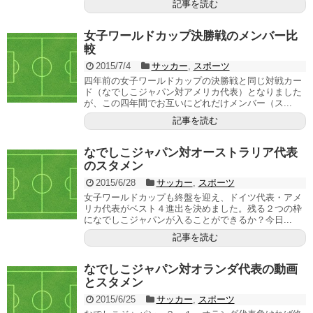
記事を読む
女子ワールドカップ決勝戦のメンバー比
較
2015/7/4
サッカー
,
スポーツ
四年前の女子ワールドカップの決勝戦と同じ対戦カー
ド（なでしこジャパン対アメリカ代表）となりました
が、この四年間でお互いにどれだけメンバー（ス...
記事を読む
なでしこジャパン対オーストラリア代表
のスタメン
2015/6/28
サッカー
,
スポーツ
女子ワールドカップも終盤を迎え、ドイツ代表・アメ
リカ代表がベスト４進出を決めました。残る２つの枠
になでしこジャパンが入ることができるか？今日...
記事を読む
なでしこジャパン対オランダ代表の動画
とスタメン
2015/6/25
サッカー
,
スポーツ